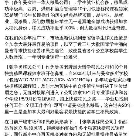
争（多年曼省唯一华人移民公司），学生就业机会多，移民成
功率极高。西厨、烘焙和酒店管理等10个月快捷移民课程独家
班是我们13年长期操作的历史经典品牌项目，易毕业、易就
业、易移民，我们数届整班学生无一遗漏地全部成功获得加拿
大移民身份，移民成功率近乎100%，创大数据时代行业奇迹。
在我们的多年推广下，市场逐渐认识到曼省留学生移民政策是
全加拿大最好最容易的项目，以至于近三年大批国际学生涌向
曼省寻求快捷稳妥移民之途径，致使曼省各个公立学校留学生
人数暴涨，一年制专业课程一位难求。
【张学勇移民公司】作为曼省老牌最大留学移民公司和10个月
快捷移民课程独家班开创鼻祖，自2005年以来与曼省多所学校
（包括WTC /MITT /ACC /UCN /ATC/ RC等）多年联合独家办理
快捷移民课程班，及时地为苦恼中的众多留学生解决了学位燃
眉之急，无缝对接顺利进入了公司独家10个月专业课程班和各
个学校1/5/9月份常规课程，踏上快速移民之路——毕业后找到
任何工作 全职工作半年 即可申请曼省提名移民，这在过去20年
里一直是全加拿大最利好最容易最快捷的留学生移民政策。
在目前严峻市场和移民政策形势下，【张学勇移民公司】仍然
昂首屹立 独领风骚，继续签约和操作多个独家快捷移民课程
班，同行新小中介再无机会独家办班和无望批量操作曼省留学