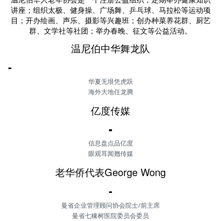
讲座；组织太极、健身操、广场舞、乒乓球、马拉松等运动项
目；开办绘画、声乐、摄影等兴趣班；创办种菜养花群、厨艺
群、文学社等社团；举办春晚、征文等公益活动。
温尼伯中华舞龙队
华夏无垠凭虎跃
海外大地任龙腾
亿度传媒
信息盘点品亿度
眼观耳闻翘传媒
老华侨代表
George Wong
曼省企业管理顾问协会院士/前主席
曼省七橡树医院委员会委员