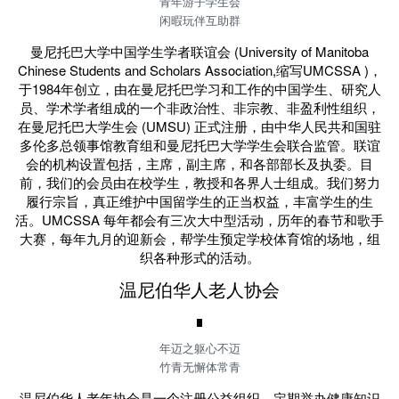
青年游子学生会
闲暇玩伴互助群
曼尼托巴大学中国学生学者联谊会 (University of Manitoba
Chinese Students and Scholars Association,缩写UMCSSA )，
于1984年创立，由在曼尼托巴学习和工作的中国学生、研究人
员、学术学者组成的一个非政治性、非宗教、非盈利性组织，
在曼尼托巴大学生会 (UMSU) 正式注册，由中华人民共和国驻
多伦多总领事馆教育组和曼尼托巴大学学生会联合监管。联谊
会的机构设置包括，主席，副主席，和各部部长及执委。目
前，我们的会员由在校学生，教授和各界人士组成。我们努力
履行宗旨，真正维护中国留学生的正当权益，丰富学生的生
活。UMCSSA 每年都会有三次大中型活动，历年的春节和歌手
大赛，每年九月的迎新会，帮学生预定学校体育馆的场地，组
织各种形式的活动。
温尼伯华人老人协会
年迈之躯心不迈
竹青无懈体常青
温尼伯华人老年协会是一个注册公益组织，定期举办健康知识