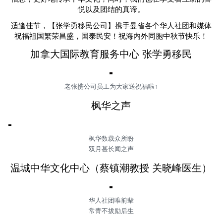
悦以及团结的真谛。
适逢佳节，【张学勇移民公司】携手曼省各个华人社团和媒体
祝福祖国繁荣昌盛，国泰民安！祝海内外同胞中秋节快乐！
加拿大国际教育服务中心 张学勇移民
老张携公司员工为大家送祝福啦↑
枫华之声
枫华数载众所盼
双月甚长闻之声
温城中华文化中心（蔡镇潮教授 关晓峰医生
）
华人社团唯前辈
常青不拔励后生