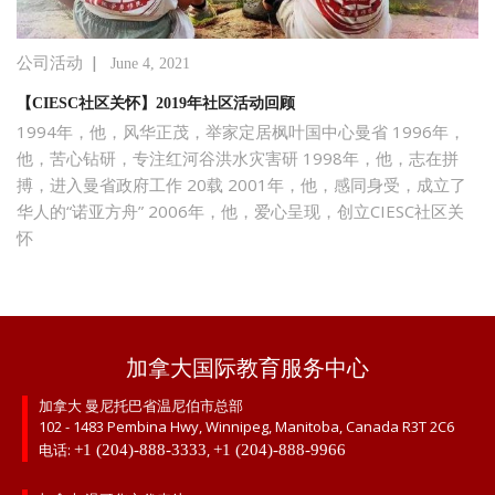
|
公司活动
June 4, 2021
【CIESC社区关怀】2019年社区活动回顾
1994年，他，风华正茂，举家定居枫叶国中心曼省 1996年，
他，苦心钻研，专注红河谷洪水灾害研 1998年，他，志在拼
搏，进入曼省政府工作 20载 2001年，他，感同身受，成立了
华人的“诺亚方舟” 2006年，他，爱心呈现，创立CIESC社区关
怀
加拿大国际教育服务中心
加拿大 曼尼托巴省温尼伯市总部
102 - 1483 Pembina Hwy, Winnipeg, Manitoba, Canada R3T 2C6
电话:
,
+1 (204)-888-3333
+1 (204)-888-9966