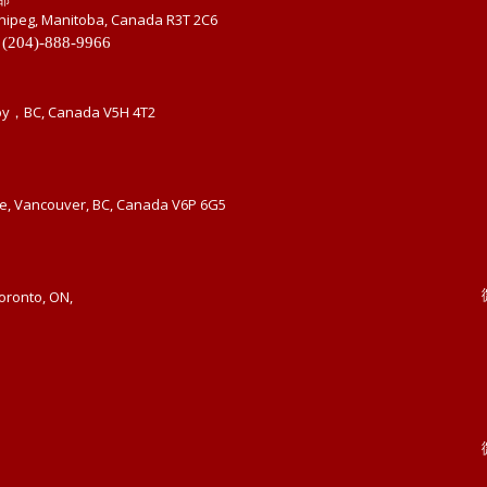
nipeg, Manitoba, Canada R3T 2C6
 (204)-888-9966
by，BC, Canada V5H 4T2
ue, Vancouver, BC, Canada V6P 6G5
Toronto, ON,