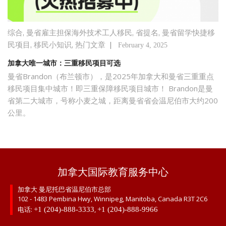
,
,
,
综合
曼省雇主担保海外技术工人移民
省提名
曼省留学快捷移
,
,
|
民项目
移民小知识
热门文章
February 4, 2025
加拿大唯一城市：三重移民项目可选
曼省Brandon（布兰顿市），是2025年加拿大和曼省三重重点
移民项目集中城市！即三重保障移民项目城市！ Brandon是曼
省第二大城市，号称小麦之城，距离曼省省会温尼伯市大约200
公里。
加拿大国际教育服务中心
加拿大 曼尼托巴省温尼伯市总部
102 - 1483 Pembina Hwy, Winnipeg, Manitoba, Canada R3T 2C6
电话:
,
+1 (204)-888-3333
+1 (204)-888-9966