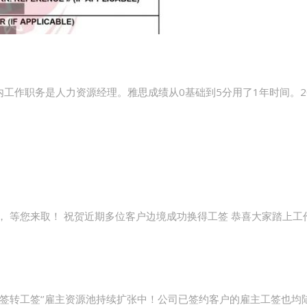
工作职务是人力资源经理。雅思成绩从0基础到5分用了1年时间。2021
道中， 等您来取！ 祝贺近期多位客户边境成功换得工签 恭喜大家踏上
旅游签转工签‘’雇主资源池持续扩张中！公司已签约客户的雇主工签也均