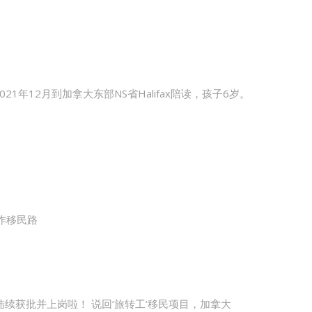
年12月到加拿大东部NS省Halifax陪读，孩子6岁。
工作移民路
陆续获批并上岗啦！ 说回‘旅转工’移民项目，加拿大