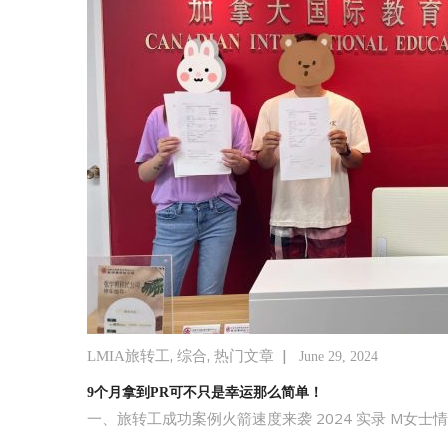
,
,
|
LMIA旅转工
综合
热门文章
June 29, 2024
9个月拿到PR可不只是幸运那么简单！
一、旅转工成功案例火箭速度来袭 2024 实录 M女士