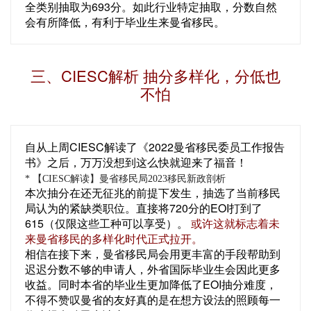
全类别抽取为693分。如此行业特定抽取，分数自然
会有所降低，有利于毕业生来曼省移民。
三、CIESC解析 抽分多样化，分低也
不怕
自从上周CIESC解读了《2022曼省移民委员工作报告
书》之后，万万没想到这么快就迎来了福音！
* 【CIESC解读】曼省移民局2023移民新政剖析
本次抽分在还无征兆的前提下发生，抽选了当前移民
局认为的紧缺类职位。直接将720分的EOI打到了
615（仅限这些工种可以享受）。
或许这就标志着未
来曼省移民的多样化时代正式拉开。
相信在接下来，曼省移民局会用更丰富的手段帮助到
迟迟分数不够的申请人，外省国际毕业生会因此更多
收益。同时本省的毕业生更加降低了EOI抽分难度，
不得不赞叹曼省的友好真的是在想方设法的照顾每一