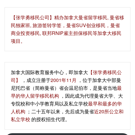
【‍张学勇移民公司‍】精办加拿大曼省留学移民, 曼省移
民独家班, 旅游签转学签，曼省SUV创业移民，曼省
商业投资移民, 联邦RNIP雇主担保移民等加拿大移民
项目。
加拿大国际教育服务中心，即加拿大
【张学勇移民公
司】
，成立注册于
2001年11月
，位于加拿大中部曼
尼托巴省（简称曼省）省会温尼伯市，是曼省当地
最
早的华人留学移民机构
，因此成为代理曼省大学、大
专院校和中小学教育局以及私立学校
最早和最多的华
人机构
；二十五年以来，先后成为曼省
近20所公立和
私立学校
的授权招生代理。