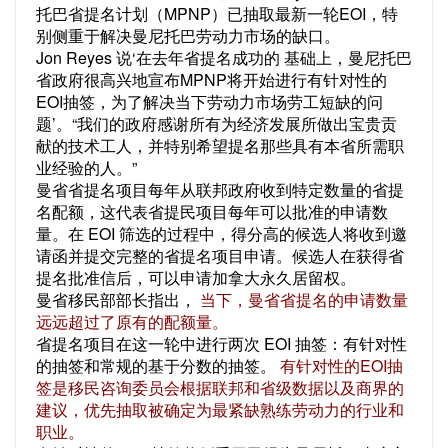
托巴省提名计划（MPNP）已抽取最新一轮EOI，特
别侧重于解决曼尼托巴劳动力市场的缺口。
Jon Reyes 说‘在去年省提名成功的 基础上，曼尼托巴
省政府很高兴地宣布MPNP将开始进行有针对性的
EOI抽签，为了解决当下劳动力市场劳工短缺的问
题’。“我们的政府感谢所有为经济发展所做出宝贵贡
献的技术工人，并特别希望提名那些具有本省所需职
业经验的人。”
曼省省提名项目每年从联邦政府收到特定数量的省提
名配额，这代表省提民项目每年可以批准的申请数
量。在 EOI 筛选的过程中，得分高的候选人将收到邀
请函并提交完整的省提名项目申请。候选人在获得省
提名批准信后，可以申请加拿大永久居留权。
曼省移民部部长指出，
当下，曼省省提名的申请数量
远远超过了原有的配额量。
省提名项目在这一轮中进行两次 EOI 抽签：有针对性
的抽签和常规的基于分数的抽签。
有针对性的EOI抽
签是移民咨询委员会根据联邦和省级数据以及商界的
建议，优先抽取被确定为最紧缺熟练劳动力的行业和
职业。