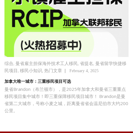
,
,
,
综合
曼省雇主担保海外技术工人移民
省提名
曼省留学快捷移
,
,
|
民项目
移民小知识
热门文章
February 4, 2025
加拿大唯一城市：三重移民项目可选
曼省Brandon（布兰顿市），是2025年加拿大和曼省三重重点
移民项目集中城市！即三重保障移民项目城市！ Brandon是曼
省第二大城市，号称小麦之城，距离曼省省会温尼伯市大约200
公里。