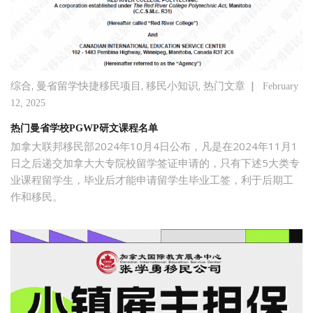
,
,
,
|
综合
曼省留学快捷移民项目
移民小知识
热门文章
February
12, 2025
热门曼省学校PGWP研文课程名单
加拿大联邦移民部2024年10月4日公布，凡是在2024年11月1
日之后递交加拿大大专院校留学签证申请的，只有下述5大类专
业课程留学生，毕业后才能申请留学生毕业工签，利于后期工
作和移民。