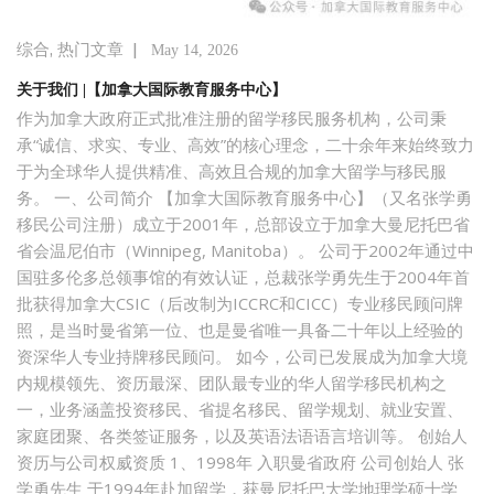
,
|
综合
热门文章
May 14, 2026
关于我们 |【加拿大国际教育服务中心】
作为加拿大政府正式批准注册的留学移民服务机构，公司秉
承“诚信、求实、专业、高效”的核心理念，二十余年来始终致力
于为全球华人提供精准、高效且合规的加拿大留学与移民服
务。 一、公司简介 【加拿大国际教育服务中心】（又名张学勇
移民公司注册）成立于2001年，总部设立于加拿大曼尼托巴省
省会温尼伯市（Winnipeg, Manitoba）。 公司于2002年通过中
国驻多伦多总领事馆的有效认证，总裁张学勇先生于2004年首
批获得加拿大CSIC（后改制为ICCRC和CICC）专业移民顾问牌
照，是当时曼省第一位、也是曼省唯一具备二十年以上经验的
资深华人专业持牌移民顾问。 如今，公司已发展成为加拿大境
内规模领先、资历最深、团队最专业的华人留学移民机构之
一，业务涵盖投资移民、省提名移民、留学规划、就业安置、
家庭团聚、各类签证服务，以及英语法语语言培训等。 创始人
资历与公司权威资质 1、1998年 入职曼省政府 公司创始人 张
学勇先生 于1994年赴加留学，获曼尼托巴大学地理学硕士学