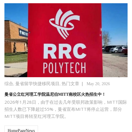
,
,
|
综合
曼省留学快捷移民项目
热门文章
May 20, 2026
曼省公立红河理工学院温尼伯MITT南校区火热招生中！
2026年1月28日，由于在过去几年受联邦政策影响，MITT国际
招生人数已下降超过55%，曼省宣布MITT将停止运营，部分
MITT项目将转至红河理工学院。
HomePageNews