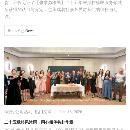
贺，不仅见证了【张学勇移民】二十五年来深耕移民服务领域
所获得的认可与肯定，也承载着社会各界对我们的信任与期
许。
HomePageNews
,
,
|
综合
公司活动
热门文章
June 18, 2026
二十五载栉风沐雨，同心相伴共赴华章
2026 年 6 月 6 日星期 6，张学勇移民 25 周年庆典活动盛大举