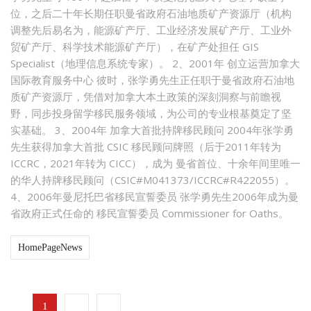
位，之后二十年长期任职曼省政府石油地质矿产资源厅（机构
调整先后易名为，能源矿产厅、工业经济发展矿产厅、工业外
贸矿产厅、科学技术能源矿产厅），在矿产处担任 GIS
Specialist（地理信息系统专家）。 2、2001年 创立运营加拿大
国际教育服务中心 彼时，张学勇先生正任职于曼省政府石油地
质矿产资源厅，凭借对加拿大本土政策的深刻洞察与前瞻视
野，同步投身留学移民服务领域，为公司的专业根基奠定了坚
实基础。 3、2004年 加拿大首批持牌移民顾问 2004年张学勇
先生获得加拿大首批 CSIC 移民顾问牌照（后于2011年转为
ICCRC，2021年转为 CICC），成为 曼省首位、十余年间里唯一
的华人持牌移民顾问（CSIC#M041373/ICCRC#R422055）。
4、2006年曼尼托巴省移民宣誓委员 张学勇先生2006年成为曼
省政府正式任命的 移民宣誓委员 Commissioner for Oaths。
HomePageNews
...
1
2
3