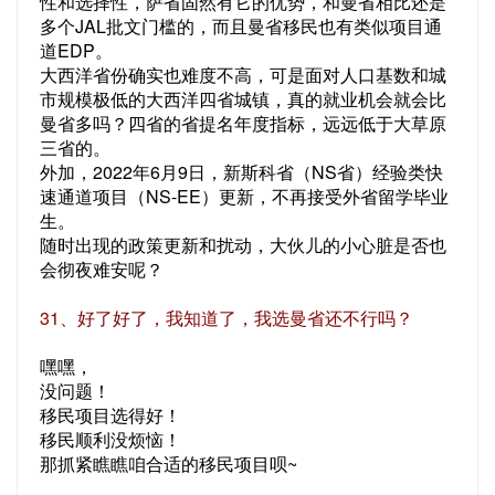
性和选择性，萨省固然有它的优势，和曼省相比还是
多个JAL批文门槛的，而且曼省移民也有类似项目通
道EDP。
大西洋省份确实也难度不高，可是面对人口基数和城
市规模极低的大西洋四省城镇，真的就业机会就会比
曼省多吗？四省的省提名年度指标，远远低于大草原
三省的。
外加，2022年6月9日，新斯科省（NS省）经验类快
速通道项目（NS-EE）更新，不再接受外省留学毕业
生。
随时出现的政策更新和扰动，大伙儿的小心脏是否也
会彻夜难安呢？
31、好了好了，我知道了，我选曼省还不行吗？
嘿嘿，
没问题！
移民项目选得好！
移民顺利没烦恼！
那抓紧瞧瞧咱合适的移民项目呗~