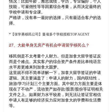
情况：比如年龄，雅思成绩，学历，专业偏好，个人
技能，可雇佣性等等因素综合考量，从而决定最终的
学校申请和专业课。
严格讲，没有单一最好的选择，只有最适合客户的选
择。
*【张学勇移民公司】曼省多个学校授权TOP AGENT
27、大龄单身无房产有机会申请留学移民么？
移民倒是不太考量个人财力。但是加拿大留学签证反
而是个难点。其实客户的综合资产条件差比单纯语言
水平差更难来到加拿大圆梦。
这里就不得不简单讲解一下，加拿大留学签证的申请
逻辑。其主要涵盖了：申请人的财力，国内联结性，
旅游/学习计划三个主要方面。其中财力方面主要是体
现在了不动产，流动资产如存款/股票/股份等证明相关
文件之上。如果财力水平较差，则无法让签证官相信
申请人有足够的经济实力应对加拿大的学费和生活费
等。