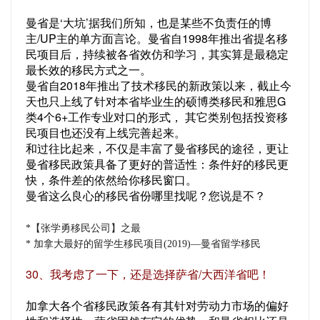
曼省是‘大坑’据我们所知，也是某些不负责任的博
主/UP主的单方面言论。曼省自1998年推出省提名移
民项目后，持续被各省效仿和学习，其实算是最稳定
最长效的移民方式之一。
曼省自2018年推出了技术移民的新政策以来，截止今
天也只上线了针对本省毕业生的硕博类移民和雅思G
类4个6+工作专业对口的形式， 其它类别包括投资移
民项目也还没有上线完善起来。
和过往比起来，不仅是丰富了曼省移民的途径，更让
曼省移民政策具备了更好的普适性：条件好的移民更
快，条件差的依然给你移民窗口。
曼省这么良心的移民省份哪里找呢？您说是不？
*【张学勇移民公司】之最
* 加拿大最好的留学生移民项目(2019)—曼省留学移民
30、我考虑了一下，还是选择萨省/大西洋省吧！
加拿大各个省移民政策各有其针对劳动力市场的偏好