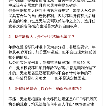
中应该有定居意向且真实居住在提名省份。
但是根据加拿大联邦宪法第六条规定，加拿大永久居
民具有合法的自由迁徙权利。因此移民身份获批后确
实省的约束力也是无法凌驾联邦法律之上的。选择任
意喜欢的省份/城市生活是大家的自由权利。
2、我年龄很大，是否已经移民无望了？
年龄在曼省移民标准中仅为加分项，非硬性要求。年
龄从46岁开始，加分逐年递减。但不会出现大龄反倒
扣分的情况。
从公司实际案例看，曼省留学移民项目年龄50+客
户，曼省投资移民项目年龄72岁客户都是顺利办理下
来的。无论是省里还是联邦均不会有针对年龄的刁
难。年龄只是打分项之一， 但不是决定性因素。
3、曼省移民是否可以百分百确保办理成功？
不能，无论是根据加拿大移民法规还是CICC移民顾问
协会的规章，均无法给任何申请人作出100%确定性