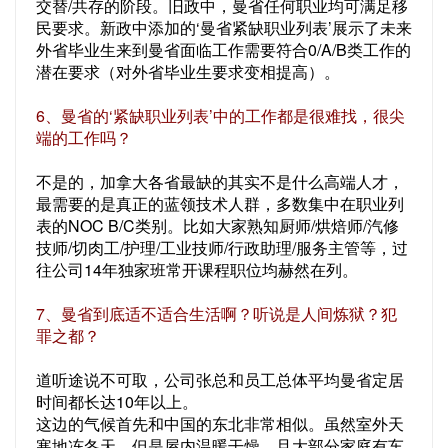
交替/共存的阶段。旧政中，曼省任何职业均可满足移
民要求。新政中添加的‘曼省紧缺职业列表’展示了未来
外省毕业生来到曼省面临工作需要符合0/A/B类工作的
潜在要求（对外省毕业生要求变相提高）。
6、曼省的‘紧缺职业列表’中的工作都是很难找，很尖
端的工作吗？
不是的，加拿大各省最缺的其实不是什么高端人才，
最需要的是真正的蓝领技术人群，多数集中在职业列
表的NOC B/C类别。比如大家熟知厨师/烘焙师/汽修
技师/切肉工/护理/工业技师/行政助理/服务主管等，过
往公司14年独家班常开课程职位均赫然在列。
7、曼省到底适不适合生活啊？听说是人间炼狱？犯
罪之都？
道听途说不可取，公司张总和员工总体平均曼省定居
时间都长达10年以上。
这边的气候首先和中国的东北非常相似。虽然室外天
寒地冻冬天，但是屋内温暖干燥，且大部分家庭有车