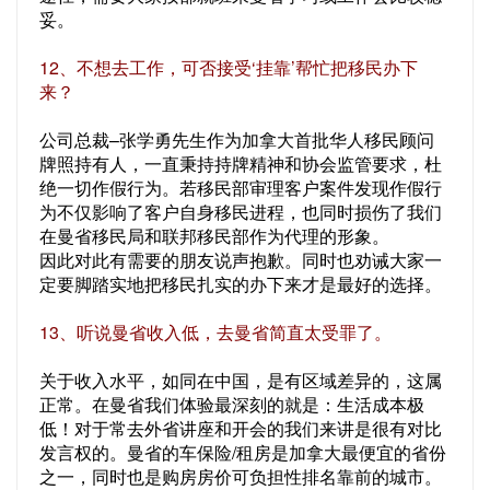
妥。
12、不想去工作，可否接受‘挂靠’帮忙把移民办下
来？
公司总裁–张学勇先生作为加拿大首批华人移民顾问
牌照持有人，一直秉持持牌精神和协会监管要求，杜
绝一切作假行为。若移民部审理客户案件发现作假行
为不仅影响了客户自身移民进程，也同时损伤了我们
在曼省移民局和联邦移民部作为代理的形象。
因此对此有需要的朋友说声抱歉。同时也劝诫大家一
定要脚踏实地把移民扎实的办下来才是最好的选择。
13、听说曼省收入低，去曼省简直太受罪了。
关于收入水平，如同在中国，是有区域差异的，这属
正常。在曼省我们体验最深刻的就是：生活成本极
低！对于常去外省讲座和开会的我们来讲是很有对比
发言权的。曼省的车保险/租房是加拿大最便宜的省份
之一，同时也是购房房价可负担性排名靠前的城市。