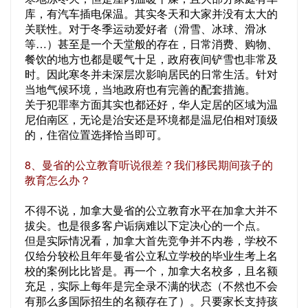
库，有汽车插电保温。其实冬天和大家并没有太大的
关联性。对于冬季运动爱好者（滑雪、冰球、滑冰
等…）甚至是一个天堂般的存在，日常消费、购物、
餐饮的地方也都是暖气十足，政府夜间铲雪也非常及
时。因此寒冬并未深层次影响居民的日常生活。针对
当地气候环境，当地政府也有完善的配套措施。
关于犯罪率方面其实也都还好，华人定居的区域为温
尼伯南区，无论是治安还是环境都是温尼伯相对顶级
的，住宿位置选择恰当即可。
8、曼省的公立教育听说很差？我们移民期间孩子的
教育怎么办？
不得不说，加拿大曼省的公立教育水平在加拿大并不
拔尖。也是很多客户诟病难以下定决心的一个点。
但是实际情况看，加拿大首先竞争并不内卷，学校不
仅给分较松且年年曼省公立私立学校的毕业生考上名
校的案例比比皆是。再一个，加拿大名校多，且名额
充足，实际上每年是完全录不满的状态（不然也不会
有那么多国际招生的名额存在了）。只要家长支持孩