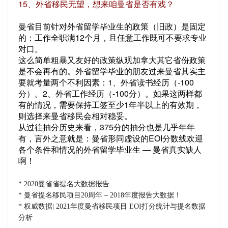
15、外省移民无望，想来咱曼省是否有戏？
曼省目前针对外省留学毕业生的政策（旧政）是固定
的：工作全职满12个月，且任意工作既可不要求专业
对口。
这么简单粗暴又友好的政策纵观加拿大其它省份政策
是不会再有的。外省留学毕业的朋友过来曼省其实主
要就考量两个不利因素：1、外省读书经历（-100
分）。2、外省工作经历（-100分）。如果这两样都
有的情况，需要保持工签至少1年半以上的有效期，
则选择来曼省移民会相对稳妥。
从过往抽分历史来看，375分的抽分也是几乎年年
有，言外之意就是：曼省形同虚设的EOI分数线欢迎
各个条件和情况的外省留学毕业生 — 曼省真实缺人
啊！
* 2020曼省省提名大数据报告
* 曼省提名移民项目20周年 – 2018年度报告大数据！
* 权威数据| 2021年度曼省移民项目 EOI打分统计与提名数据
分析