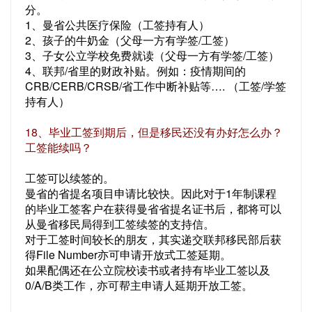
分。
1、曼省公共医疗保险（工签持有人）
2、孩子的牛奶金（父母一方有学签/工签）
3、子女公立学校免费就读（父母一方有学签/工签）
4、联邦/省里的财政补贴。例如：疫情期间的
CRB/CERB/CRSB/省工作中断补贴等…. （工签/学签
持有人）
18、毕业工签到期后，但是移民还没有办好怎么办？
工签能续吗？
工签可以续签的。
曼省的省提名项目申请比较快。因此对于1年制课程
的毕业工签客户在获得曼省省提名证书后，都将可以
从曼省移民局得到工签续签的支持信。
对于工签时间较长的朋友，其实递交联邦移民部后获
得File Number亦可申请开放式工签延期。
如果配偶还在公立院校读书或者持有毕业工签以及
0/A/B类工作，亦可帮主申请人延期开放工签。