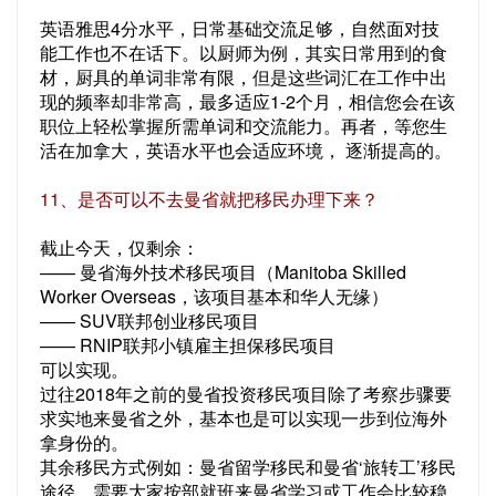
英语雅思4分水平，日常基础交流足够，自然面对技
能工作也不在话下。以厨师为例，其实日常用到的食
材，厨具的单词非常有限，但是这些词汇在工作中出
现的频率却非常高，最多适应1-2个月，相信您会在该
职位上轻松掌握所需单词和交流能力。再者，等您生
活在加拿大，英语水平也会适应环境， 逐渐提高的。
11、是否可以不去曼省就把移民办理下来？
截止今天，仅剩余：
—— 曼省海外技术移民项目（Manitoba Skilled
Worker Overseas，该项目基本和华人无缘）
—— SUV联邦创业移民项目
—— RNIP联邦小镇雇主担保移民项目
可以实现。
过往2018年之前的曼省投资移民项目除了考察步骤要
求实地来曼省之外，基本也是可以实现一步到位海外
拿身份的。
其余移民方式例如：曼省留学移民和曼省‘旅转工’移民
途径，需要大家按部就班来曼省学习或工作会比较稳