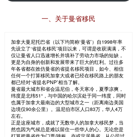
一、关于曼省移民
加拿大曼尼托巴省（以下均简称‘曼省’）自1998年率
先设立了‘省提名移民’项目以来，可谓是收获满满，不
仅让曼省人口迅速增长并填补了劳动力市场的短缺，
更是为自身的创新和发展带来了巨大的红利。过往多
年各省都在效仿曼省的省提名移民项目，如今、相信
任何一个打算移民加拿大或者已经在移民路上的朋友
都已经对‘省提名PNP’相当了解。
曼省最大城市和省会温尼伯，冬天寒冷，夏季凉爽，
纬度是北纬51°，与中国的哈尔滨处于同一纬度，同时
也属于加拿大最南边的大型城市之一（距离南边美国
边境仅90余公里）。温尼伯市区人口83万，华人4万
左右。
正是这座城市，成就了无数华人的加拿大移民梦，当
然也因为气候总是难以留住一些华人的心。无论您是
打算把曼省作为门票/跳板，亦或定居曼省，从公司过