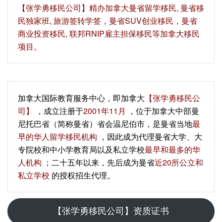
【‍张学勇移民公司‍】精办加拿大曼省留学移民, 曼省移
民独家班, 旅游签转学签，曼省SUV创业移民，曼省
商业投资移民, 联邦RNIP雇主担保移民等加拿大移民
项目。
加拿大国际教育服务中心，即加拿大
【张学勇移民公
司】
，成立注册于
2001年11月
，位于加拿大中部曼
尼托巴省（简称曼省）省会温尼伯市，是曼省当地
最
早的华人留学移民机构
，因此成为代理曼省大学、大
专院校和中小学教育局以及私立学校
最早和最多的华
人机构
；二十五年以来，先后成为曼省
近20所公立和
私立学校
的授权招生代理。
【张学勇移民公司】资质证书