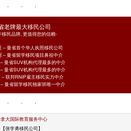
省老牌最大移民公司
年移民品牌, 更值得您的信赖-
质
– 曼省
首个华人
执照移民公司
创
– 曼省留学移民项目
鼻祖中介
– 曼省SUV机构
代理最多的
中介
– 曼省SUV机构
代理最多的
中介
富
– 联邦RNIP雇主移民
实力
中介
– 曼省留学移民独家班唯一中介
加拿大国际教育服务中心
【张学勇移民公司】