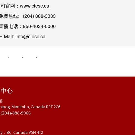
司官网：www.ciesc.ca
费热线:   (204) 888-3333
播电话：950-4034-0000
E-Mail: info@ciesc.ca
务中心
部
nipeg, Manitoba, Canada R3T 2C6
 (204)-888-9966
by，BC, Canada V5H 4T2