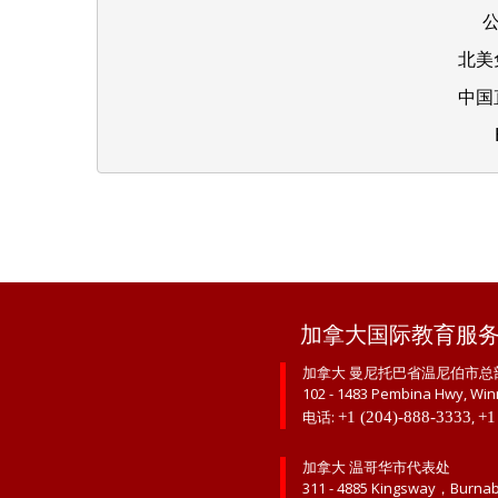
公
北美免
中国直
加拿大国际教育服
加拿大 曼尼托巴省温尼伯市总
102 - 1483 Pembina Hwy, Win
电话:
,
+1 (204)-888-3333
+1
加拿大 温哥华市代表处
311 - 4885 Kingsway，Burna