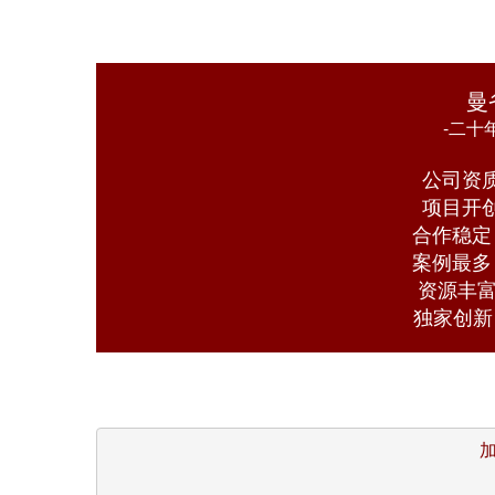
曼
-二十
公司资
项目开
合作稳定
案例最多
资源丰
独家创新