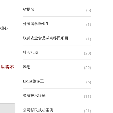
省提名
(8)
外省留学毕业生
(1)
些担心，
联邦农业食品试点移民项目
(1)
社会活动
(20)
学生将不
雅思
(22)
LMIA旅转工
(6)
曼省技术移民
(11)
公司移民成功案例
(21)