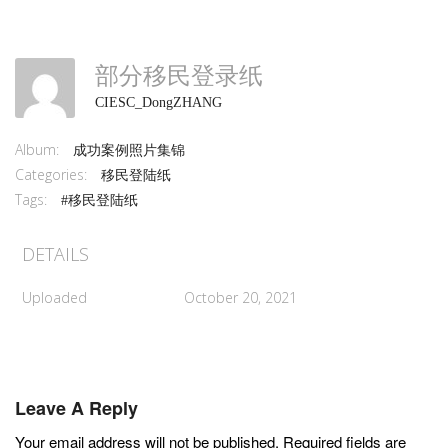
部分移民登录纸
CIESC_DongZHANG
Album:
成功案例照片集锦
Categories:
移民登陆纸
Tags:
#移民登陆纸
DETAILS
Uploaded
October 20, 2021
Leave A Reply
Your email address will not be published.
Required fields are