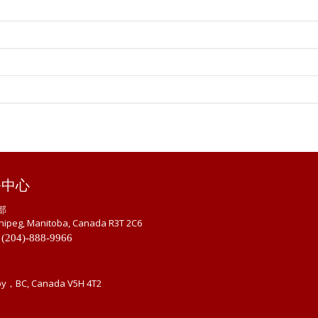
务中心
部
nipeg, Manitoba, Canada R3T 2C6
 (204)-888-9966
by，BC, Canada V5H 4T2