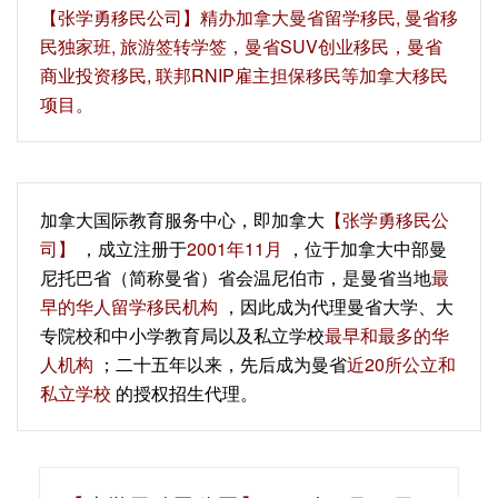
【‍张学勇移民公司‍】精办加拿大曼省留学移民, 曼省移
民独家班, 旅游签转学签，曼省SUV创业移民，曼省
商业投资移民, 联邦RNIP雇主担保移民等加拿大移民
项目。
加拿大国际教育服务中心，即加拿大
【张学勇移民公
司】
，成立注册于
2001年11月
，位于加拿大中部曼
尼托巴省（简称曼省）省会温尼伯市，是曼省当地
最
早的华人留学移民机构
，因此成为代理曼省大学、大
专院校和中小学教育局以及私立学校
最早和最多的华
人机构
；二十五年以来，先后成为曼省
近20所公立和
私立学校
的授权招生代理。