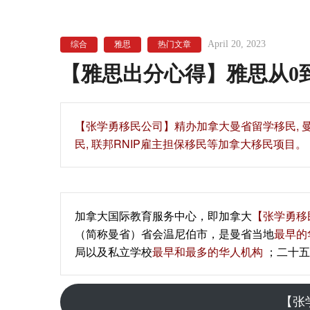
April 20, 2023
综合
雅思
热门文章
【雅思出分心得】雅思从0
【‍张学勇移民公司‍】精办加拿大曼省留学移民,
民, 联邦RNIP雇主担保移民等加拿大移民项目。
加拿大国际教育服务中心，即加拿大
【张学勇移
（简称曼省）省会温尼伯市，是曼省当地
最早的
局以及私立学校
最早和最多的华人机构
；二十五
【张