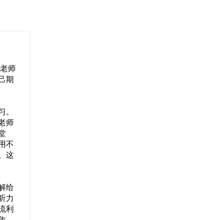
，老师
己期
习。
老师
堂
用不
。这
解给
听力
流利
作