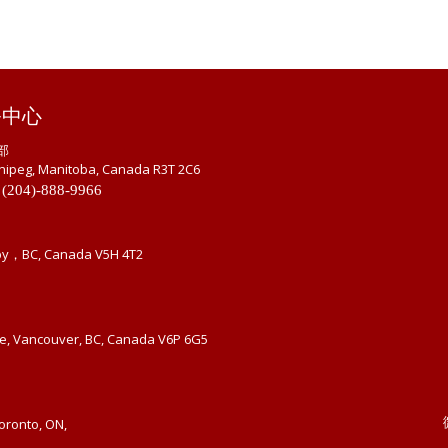
务中心
部
nipeg, Manitoba, Canada R3T 2C6
 (204)-888-9966
by，BC, Canada V5H 4T2
ue, Vancouver, BC, Canada V6P 6G5
Toronto, ON,