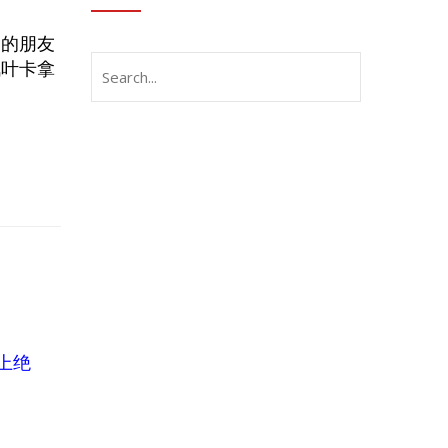
边的朋友
枫叶卡拿
上绝