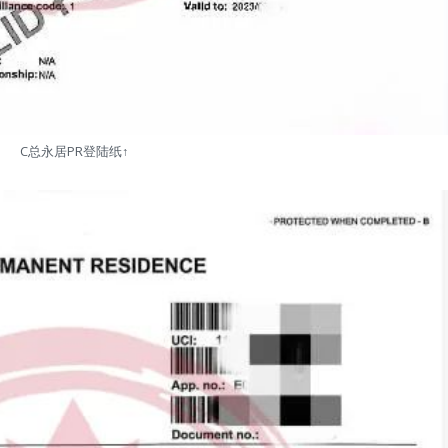
C总永居PR登陆纸↑