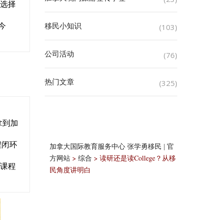
了选择
今
移民小知识
(103)
公司活动
(76)
热门文章
(325)
拿到加
程闭环
加拿大国际教育服务中心 张学勇移民 | 官
>
>
读研还是读College？从移
方网站
综合
制课程
民角度讲明白