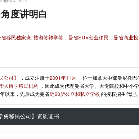
August 4, 2025
移民角度讲明白
 曼省移民独家班, 旅游签转学签，曼省SUV创业移民，曼省商业
民公司】
，成立注册于
2001年11月
，位于加拿大中部曼尼托巴
华人留学移民机构
，因此成为代理曼省大学、大专院校和中小学
年以来，先后成为曼省
近20所公立和私立学校
的授权招生代理
学勇移民公司】资质证书