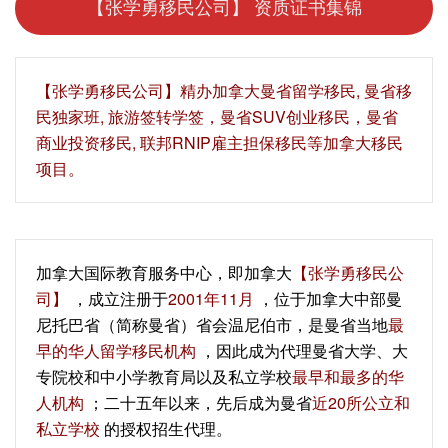
【张学勇移民公司】 资质证书集锦
【‍张学勇移民公司‍】精办加拿大曼省留学移民, 曼省移
民独家班, 旅游签转学签，曼省SUV创业移民，曼省
商业投资移民, 联邦RNIP雇主担保移民等加拿大移民
项目。
加拿大国际教育服务中心，即加拿大
【张学勇移民公
司】
，成立注册于
2001年11月
，位于加拿大中部曼
尼托巴省（简称曼省）省会温尼伯市，是曼省当地
最
早的华人留学移民机构
，因此成为代理曼省大学、大
专院校和中小学教育局以及私立学校
最早和最多的华
人机构
；二十五年以来，先后成为曼省
近20所公立和
私立学校
的授权招生代理。