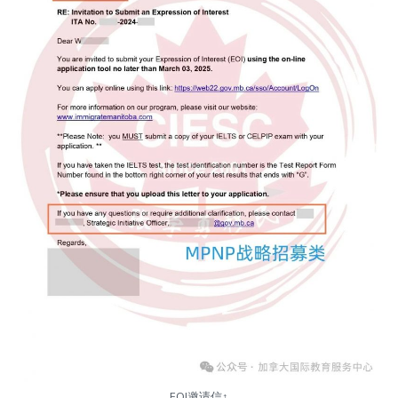
EOI邀请信↑