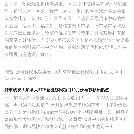
市主体，吃喝玩乐得快活起来。 本次文化节组成可谓是异彩缤
纷，通过艺术、音乐、舞蹈、表演、集市和特色活动的体验来
庆祝文化节。从 10 月 1 日至 8 日，活动在温尼伯市中心的中
央公园、唐人街、福克斯、哈格雷夫街市场、旧市场广场和斯
蒂芬朱巴公园举办，给整个温尼伯市民带来了身临其境和有趣
的家庭友好体验。 *【张学勇移民公司】是本次活动唯一受邀参
展的留学和移民行业中介机构。曼省红河学院和RC学院，也在
公司展台旁边设台宣传。
,
,
,
|
综合
公司移民成功案例
联邦SUV创业移民项目
热门文章
November 2, 2022
好事成双！加拿大SUV创业移民项目10月份再获移民贴签
一、加拿大SUV创业移民项目双喜临门！ —— SUV项目喜报再
临，今日的幸运儿是？ 十月份果然是丰收的季节！【张学勇移
民公司】大力操作的加拿大联邦SUV创业移民项目，又一组客户
喜获加拿大移民签证和登陆纸。 来看看10月中旬的新移民客户
登陆纸，期待尽快在加拿大迎接G先生和C先生的到来！