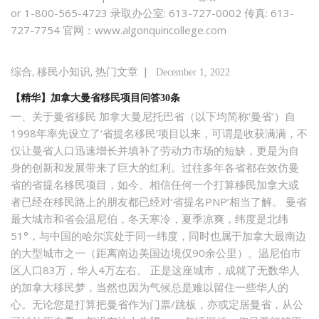
or 1-800-565-4723 录取办公室: 613-727-0002 传真: 613-
727-7754 官网：www.algonquincollege.com
,
,
|
综合
移民小知识
热门文章
December 1, 2022
【精华】加拿大曼省移民项目问答30条
一、关于曼省移民 加拿大曼尼托巴省（以下均简称‘曼省’）自
1998年率先设立了‘省提名移民’项目以来，可谓是收获满满，不
仅让曼省人口迅速增长并填补了劳动力市场的短缺，更是为自
身的创新和发展带来了巨大的红利。过往多年各省都在效仿曼
省的省提名移民项目，如今、相信任何一个打算移民加拿大或
者已经在移民路上的朋友都已经对‘省提名PNP’相当了解。 曼省
最大城市和省会温尼伯，冬天寒冷，夏季凉爽，纬度是北纬
51°，与中国的哈尔滨处于同一纬度，同时也属于加拿大最南边
的大型城市之一（距离南边美国边境仅90余公里）。温尼伯市
区人口83万，华人4万左右。 正是这座城市，成就了无数华人
的加拿大移民梦，当然也因为气候总是难以留住一些华人的
心。无论您是打算把曼省作为门票/跳板，亦或定居曼省，从公