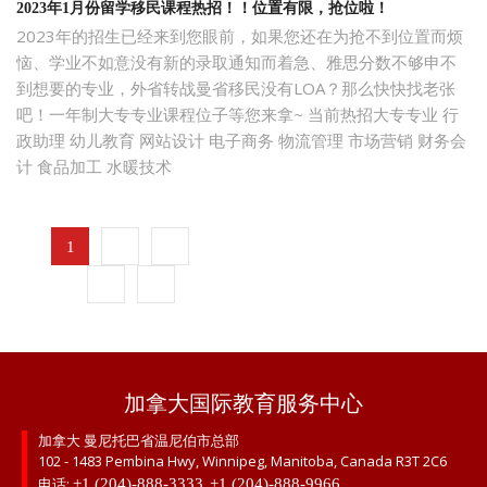
2023年1月份留学移民课程热招！！位置有限，抢位啦！
2023年的招生已经来到您眼前，如果您还在为抢不到位置而烦
恼、学业不如意没有新的录取通知而着急、雅思分数不够申不
到想要的专业，外省转战曼省移民没有LOA？那么快快找老张
吧！一年制大专专业课程位子等您来拿~ 当前热招大专专业 行
政助理 幼儿教育 网站设计 电子商务 物流管理 市场营销 财务会
计 食品加工 水暖技术
...
1
2
3
8
加拿大国际教育服务中心
加拿大 曼尼托巴省温尼伯市总部
102 - 1483 Pembina Hwy, Winnipeg, Manitoba, Canada R3T 2C6
电话:
,
+1 (204)-888-3333
+1 (204)-888-9966