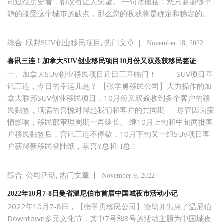
司过往历史看，都没有让人失望。 一句话概括：您只要能够平
静的接受这个城市的缺点，那么您的收获将是确定和稳定的。
,
,
|
综合
联邦SUV创业移民项目
热门文章
November 18, 2022
喜讯三连！加拿大SUV创业移民项目10月份又双叒获移民签证
一、加拿大SUV创业移民项目近日三喜临门！ —— SUV项目喜
讯三连，今日的幸运儿是？ 【张学勇移民公司】大力操作的加
拿大联邦SUV创业移民项目，10月份又双叒收到多个客户的移
民贴签，满满的喜悦对得起我们和客户的共同期----尽管因为疫
情影响，移民部审理周期一再延长。 继10月上旬和中旬两批客
户移民贴签后，喜讯三连不停歇，10月下旬又一组SUV项目客
户获得新移民登陆纸，恭喜Y总和H总！
,
,
|
综合
公司活动
热门文章
November 9, 2022
2022年10月7-8日曼省温尼伯市首届中国城夜市活动小记
2022年10月7-8日，【张学勇移民公司】赞助并出席了温尼伯
Downtown多元文化节，其中7号和8号的活动主题为中国城夜