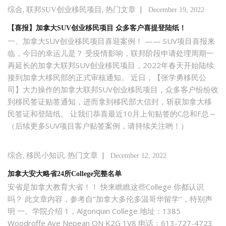
,
,
|
综合
联邦SUV创业移民项目
热门文章
December 19, 2022
【喜报】加拿大SUV创业移民项目 众多客户喜提登陆纸！
一、加拿大SUV创业移民项目喜迎案例！ —— SUV项目喜报来
临，今日的幸运儿是？ 受疫情影响，联邦阶段申请处理周期一
再延长的加拿大联邦SUV创业移民项目，2022年春天开始陆续
接到加拿大移民部的正式审核通知。 近日，【张学勇移民公
司】大力操作的加拿大联邦SUV创业移民项目，众多客户纷纷收
到移民签证贴签通知，进而拿到移民部大信封，斩获加拿大移
民签证和登陆纸。 让我们恭喜最近10月上旬贴签的C总和F总～
（后续更多SUV项目客户贴签案例，请持续关注哟！）
,
,
|
综合
移民小知识
热门文章
December 12, 2022
加拿大安大略省24所College完整名单
安省是加拿大教育大省！！ 快来瞧瞧这些College 你都认识
吗？ 此文章内容，参考自‘’加拿大多伦多温哥华留学‘’，特别声
明 一、学院介绍 1，Algonquin College 地址：1385
Woodroffe Ave Nepean ON K2G 1V8 电话：613-727-4723